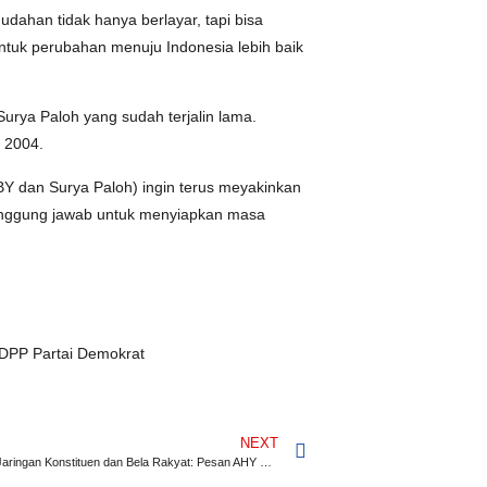
mudahan tidak hanya berlayar, tapi bisa
ntuk perubahan menuju Indonesia lebih baik
rya Paloh yang sudah terjalin lama.
 2004.
BY dan Surya Paloh) ingin terus meyakinkan
tanggung jawab untuk menyiapkan masa
 DPP Partai Demokrat
NEXT
Memperkuat Jaringan Konstituen dan Bela Rakyat: Pesan AHY pada Pelantikan Ribuan Pengurus DPC Sulawesi Tengah