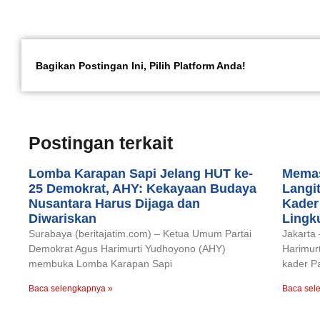
Bagikan Postingan Ini, Pilih Platform Anda!
Postingan terkait
Lomba Karapan Sapi Jelang HUT ke-
Memas
25 Demokrat, AHY: Kekayaan Budaya
Langi
Nusantara Harus Dijaga dan
Kader
Diwariskan
Lingk
Surabaya (beritajatim.com) – Ketua Umum Partai
Jakarta
Demokrat Agus Harimurti Yudhoyono (AHY)
Harimur
membuka Lomba Karapan Sapi
kader P
Baca selengkapnya »
Baca sel