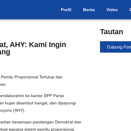
Profil
Berita
Video
Tautan
t, AHY: Kami Ingin
Gabung Part
ang
emilu Proporsional Tertutup dan
han.
rsilaturahmi ke kantor DPP Partai
an hujan disambut hangat, dan dipayungi
hoyono (AHY).
aparkan kesamaan pandangan Demokrat dan
rkait wacana sistem pemilu proporsional