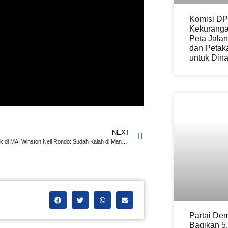
Komisi DP
Kekuranga
Peta Jala
dan Petak
untuk Din
NEXT
Moeldoko Keok di MA, Winston Neil Rondo: Sudah Kalah di Mana-mana Tetapi Masih Mempersulit
Partai De
Bagikan 5.