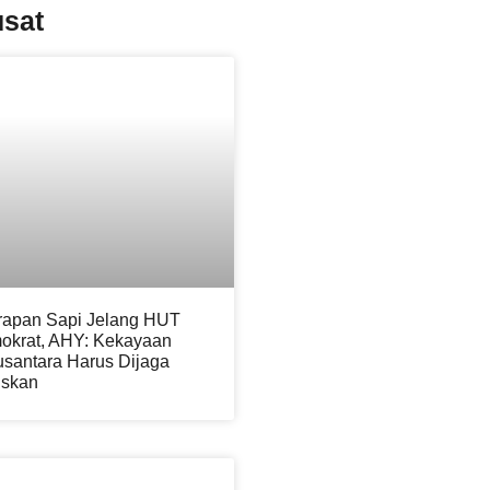
usat
apan Sapi Jelang HUT
okrat, AHY: Kekayaan
santara Harus Dijaga
iskan