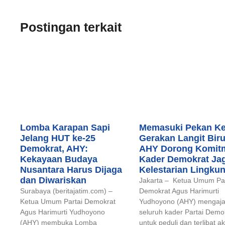
Postingan terkait
Lomba Karapan Sapi
Memasuki Pekan Ke
Jelang HUT ke-25
Gerakan Langit Biru
Demokrat, AHY:
AHY Dorong Komit
Kekayaan Budaya
Kader Demokrat Ja
Nusantara Harus Dijaga
Kelestarian Lingku
dan Diwariskan
Jakarta – Ketua Umum Par
Surabaya (beritajatim.com) –
Demokrat Agus Harimurti
Ketua Umum Partai Demokrat
Yudhoyono (AHY) mengaj
Agus Harimurti Yudhoyono
seluruh kader Partai Demo
(AHY) membuka Lomba
untuk peduli dan terlibat akt