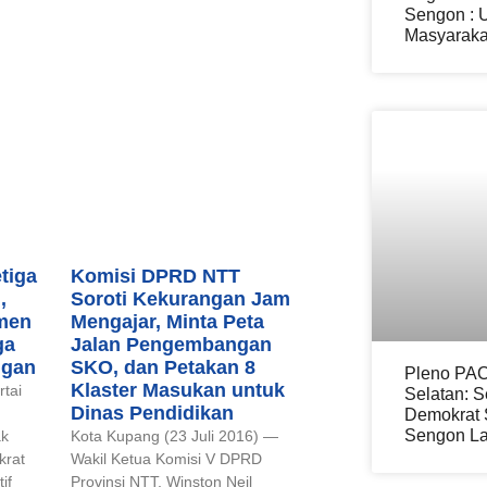
Sengon : 
Masyarakat
tiga
Komisi DPRD NTT
,
Soroti Kekurangan Jam
men
Mengajar, Minta Peta
ga
Jalan Pengembangan
ngan
SKO, dan Petakan 8
Pleno PAC
Klaster Masukan untuk
tai
Selatan: S
Dinas Pendidikan
Demokrat 
Sengon La
ak
Kota Kupang (23 Juli 2016) —
krat
Wakil Ketua Komisi V DPRD
if
Provinsi NTT, Winston Neil