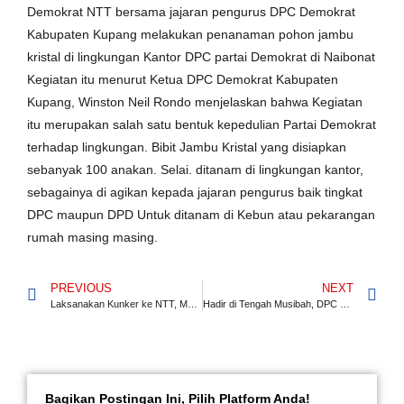
Demokrat NTT bersama jajaran pengurus DPC Demokrat
Kabupaten Kupang melakukan penanaman pohon jambu
kristal di lingkungan Kantor DPC partai Demokrat di Naibonat
Kegiatan itu menurut Ketua DPC Demokrat Kabupaten
Kupang, Winston Neil Rondo menjelaskan bahwa Kegiatan
itu merupakan salah satu bentuk kepedulian Partai Demokrat
terhadap lingkungan. Bibit Jambu Kristal yang disiapkan
sebanyak 100 anakan. Selai. ditanam di lingkungan kantor,
sebagainya di agikan kepada jajaran pengurus baik tingkat
DPC maupun DPD Untuk ditanam di Kebun atau pekarangan
rumah masing masing.
PREVIOUS
NEXT
Laksanakan Kunker ke NTT, Menko AHY Tegaskan Percepatan Pembangunan Infrastruktur dan Penyelesaian Sertifikasi Tanah Masyarakat Transmigrasi
Hadir di Tengah Musibah, DPC Demokrat Kabupaten Kupang Bantu Keluarga Korban Kebakaran di Naibonat
Bagikan Postingan Ini, Pilih Platform Anda!