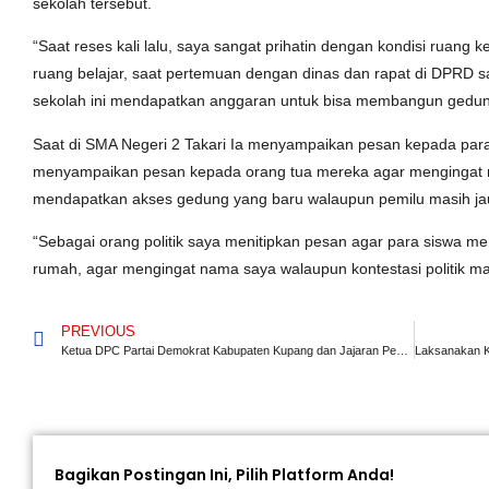
sekolah tersebut.
“Saat reses kali lalu, saya sangat prihatin dengan kondisi ruang k
ruang belajar, saat pertemuan dengan dinas dan rapat di DPRD 
sekolah ini mendapatkan anggaran untuk bisa membangun gedun
Saat di SMA Negeri 2 Takari Ia menyampaikan pesan kepada para
menyampaikan pesan kepada orang tua mereka agar mengingat 
mendapatkan akses gedung yang baru walaupun pemilu masih ja
“Sebagai orang politik saya menitipkan pesan agar para siswa 
rumah, agar mengingat nama saya walaupun kontestasi politik m
PREVIOUS
Ketua DPC Partai Demokrat Kabupaten Kupang dan Jajaran Pengurus Lakukan Kunjungan Serta Silaturahmi Dengan Masyarakat di Tiga Kecamatan
Bagikan Postingan Ini, Pilih Platform Anda!