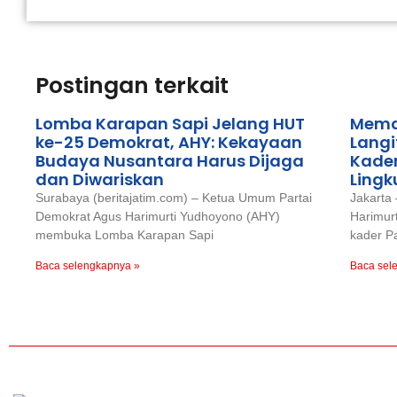
Postingan terkait
Lomba Karapan Sapi Jelang HUT
Mema
ke-25 Demokrat, AHY: Kekayaan
Langi
Budaya Nusantara Harus Dijaga
Kader
dan Diwariskan
Ling
Surabaya (beritajatim.com) – Ketua Umum Partai
Jakarta
Demokrat Agus Harimurti Yudhoyono (AHY)
Harimur
membuka Lomba Karapan Sapi
kader P
Baca selengkapnya »
Baca sel