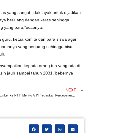
elas yang sangat tidak layak untuk dijadikan
saya berjuang dengan keras sehingga
g yang baru,”ucapnya.
 guru, ketua komite dan para siswa agar
namanya yang berjuang sehingga bisa
uh.
menyampaikan kepada orang tua yang ada di
asih jauh sampai tahun 2031,”bebernya
NEXT
Laksanakan Kunker ke NTT, Menko AHY Tegaskan Percepatan Pembangunan Infrastruktur dan Penyelesaian Sertifikasi Tanah Masyarakat Transmigrasi