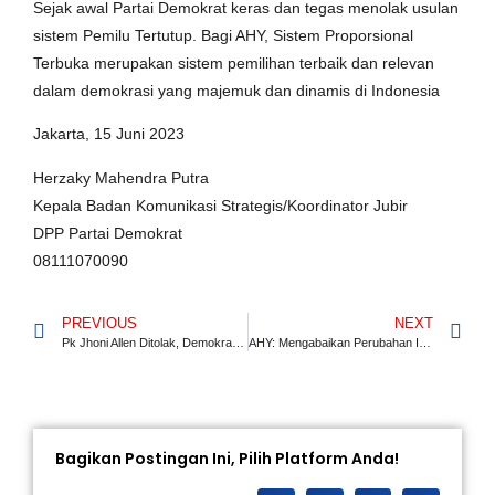
Sejak awal Partai Demokrat keras dan tegas menolak usulan
sistem Pemilu Tertutup. Bagi AHY, Sistem Proporsional
Terbuka merupakan sistem pemilihan terbaik dan relevan
dalam demokrasi yang majemuk dan dinamis di Indonesia
Jakarta, 15 Juni 2023
Herzaky Mahendra Putra
Kepala Badan Komunikasi Strategis/Koordinator Jubir
DPP Partai Demokrat
08111070090
PREVIOUS
NEXT
Pk Jhoni Allen Ditolak, Demokrat: Kami Yakin MA Juga Tolak PK Moeldoko
AHY: Mengabaikan Perubahan Iklim, Berarti Mengabaikan Generasi Muda dan Anak Cucu Kita
Bagikan Postingan Ini, Pilih Platform Anda!