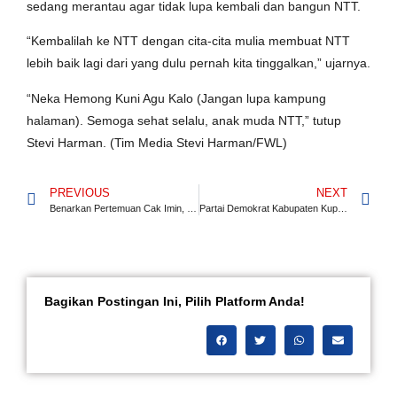
sedang merantau agar tidak lupa kembali dan bangun NTT.
“Kembalilah ke NTT dengan cita-cita mulia membuat NTT
lebih baik lagi dari yang dulu pernah kita tinggalkan,” ujarnya.
“Neka Hemong Kuni Agu Kalo (Jangan lupa kampung
halaman). Semoga sehat selalu, anak muda NTT,” tutup
Stevi Harman. (Tim Media Stevi Harman/FWL)
PREVIOUS
NEXT
Benarkan Pertemuan Cak Imin, SBY, dan AHY, Demokrat: Halal Bihalal dan Bahas Isu Kebangsaan
Partai Demokrat Kabupaten Kupang Tampil Unik dan Semangat dalam Mendaftar Calon Legislatif untuk Pemilu 2024!
Bagikan Postingan Ini, Pilih Platform Anda!