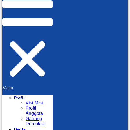
Menu
Profil
Visi Misi
Profil
Anggota
Gabung
Demokrat
Berita