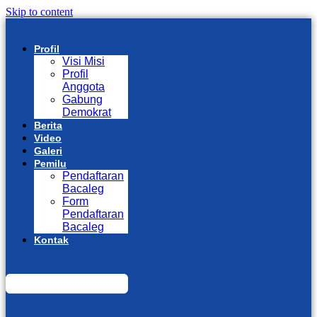
Skip to content
Profil
Visi Misi
Profil
Anggota
Gabung
Demokrat
Berita
Video
Galeri
Pemilu
Pendaftaran
Bacaleg
Form
Pendaftaran
Bacaleg
Kontak