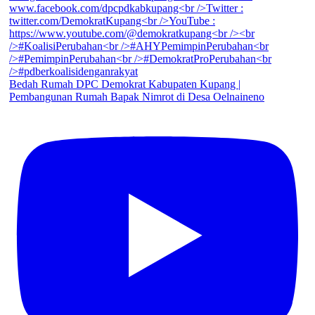
Bedah Rumah DPC Demokrat Kabupaten Kupang |
Pembangunan Rumah Bapak Nimrot di Desa Oelnaineno