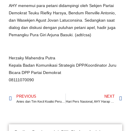
AHY menemui para petani didampingi oleh Sekjen Partai
Demokrat Teuku Riefky Harsya, Bendum Renville Antonio,
dan Wasekjen Agust Jovan Latuconsina. Sedangkan saat
dialog dan diskusi dengan puluhan petani apel, hadir juga
Pemangku Pura Giri Arjuna Basuki. (adt/csa)
Herzaky Mahendra Putra
Kepala Badan Komunikasi Strategis DPP/Koordinator Juru
Bicara DPP Partai Demokrat
08111070090
PREVIOUS
NEXT
Anies dan Tim Kecil Koalisi Perubahan Sambangi AHY di kantor Demokrat
Hari Pers Nasional, AHY Harap Media Jadi Kekuatan ‘Checks and Balances’ Menuju Pemilu 2024