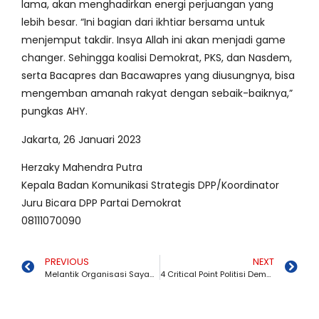
lama, akan menghadirkan energi perjuangan yang
lebih besar. “Ini bagian dari ikhtiar bersama untuk
menjemput takdir. Insya Allah ini akan menjadi game
changer. Sehingga koalisi Demokrat, PKS, dan Nasdem,
serta Bacapres dan Bacawapres yang diusungnya, bisa
mengemban amanah rakyat dengan sebaik-baiknya,”
pungkas AHY.
Jakarta, 26 Januari 2023
Herzaky Mahendra Putra
Kepala Badan Komunikasi Strategis DPP/Koordinator
Juru Bicara DPP Partai Demokrat
08111070090
PREVIOUS
NEXT
Melantik Organisasi Sayap, PDRI, AHY: “Keberanian Itu Modal Utama Dalam Perjuangan”
4 Critical Point Politisi Demokrat asal Manggarai untuk Bank NTT