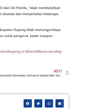
PU dan UU Pemilu, “tidak membutuhkan
rm biodata dan menyertakan beberapa
Kabupaten Kupang tidak memungut biaya
aku untuk pengurus, kader maupun
mokratkupang.or.id/pendaftaran-bacaleg/
NEXT
Nasdem Deklarasi Anies Baswedan, Demokrat Sambut Baik; Selaras dengan Semangat ‘Perubahan dan Perbaikan’