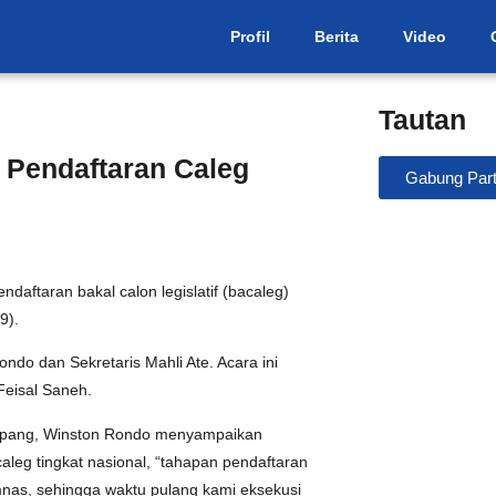
Profil
Berita
Video
Tautan
Pendaftaran Caleg
Gabung Part
ftaran bakal calon legislatif (bacaleg)
9).
ndo dan Sekretaris Mahli Ate. Acara ini
Feisal Saneh.
upang, Winston Rondo menyampaikan
leg tingkat nasional, “tahapan pendaftaran
mnas, sehingga waktu pulang kami eksekusi