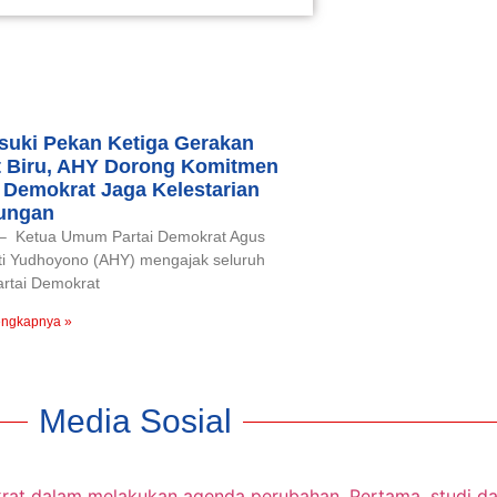
uki Pekan Ketiga Gerakan
t Biru, AHY Dorong Komitmen
 Demokrat Jaga Kelestarian
ungan
 – Ketua Umum Partai Demokrat Agus
ti Yudhoyono (AHY) mengajak seluruh
artai Demokrat
engkapnya »
Media Sosial